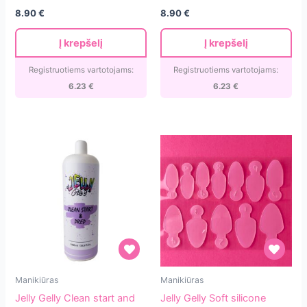
forms
forms
8.90
€
8.90
€
120
120
tips/12
tips/12
Į krepšelį
Į krepšelį
size
size
Registruotiems vartotojams:
Registruotiems vartotojams:
6.23
€
6.23
€
Jelly
Jelly
Manikiūras
Manikiūras
Gelly
Gelly
Jelly Gelly Clean start and
Jelly Gelly Soft silicone
Clean
Soft