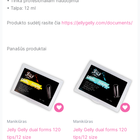
• Tinka profesionaliam naudojimui
• Talpa: 12 ml
Produkto sudėtį rasite čia
https://jellygelly.com/documents/
Panašūs produktai
Jelly
Jelly
Manikiūras
Manikiūras
Gelly
Gelly
Jelly Gelly dual forms 120
Jelly Gelly dual forms 120
dual
dual
tips/12 size
tips/12 size