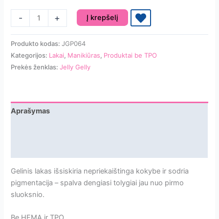
produkto
-
+
Į krepšelį
kiekis:
Jelly
Produkto kodas:
JGP064
Gelly
Kategorijos:
Lakai
,
Manikiūras
,
Produktai be TPO
Gelinis
Prekės ženklas:
Jelly Gelly
Lakas
Amethyst
TPO
Free
Aprašymas
12ml
Papildoma informacija
[JGP064]
Atsiliepimai
Gelinis lakas išsiskiria nepriekaištinga kokybe ir sodria
pigmentacija – spalva dengiasi tolygiai jau nuo pirmo
sluoksnio.
Be HEMA ir TPO.