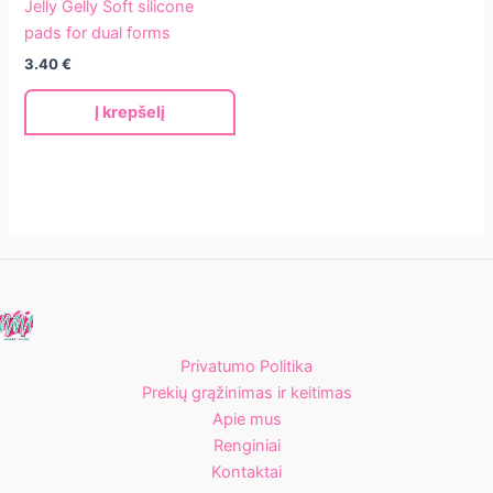
Jelly Gelly Soft silicone
Soft
pads for dual forms
silicone
3.40
€
pads
for
Į krepšelį
dual
forms
Privatumo Politika
Prekių grąžinimas ir keitimas
Apie mus
Renginiai
Kontaktai