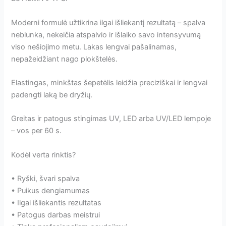
Moderni formulė užtikrina ilgai išliekantį rezultatą – spalva
neblunka, nekeičia atspalvio ir išlaiko savo intensyvumą
viso nešiojimo metu. Lakas lengvai pašalinamas,
nepažeidžiant nago plokštelės.
Elastingas, minkštas šepetėlis leidžia preciziškai ir lengvai
padengti laką be dryžių.
Greitas ir patogus stingimas UV, LED arba UV/LED lempoje
– vos per 60 s.
Kodėl verta rinktis?
• Ryški, švari spalva
• Puikus dengiamumas
• Ilgai išliekantis rezultatas
• Patogus darbas meistrui