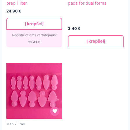
prep 1 liter
pads for dual forms
start
silicone
24.90
€
and
pads
prep
for
Į krepšelį
1
dual
3.40
€
liter
forms
Registruotiems vartotojams:
Į krepšelį
22.41
€
Jelly
Manikiūras
Gelly