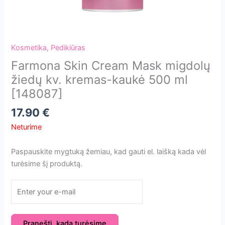
Kosmetika
,
Pedikiūras
Farmona Skin Cream Mask migdolų
žiedų kv. kremas-kaukė 500 ml
[148087]
17.90
€
Neturime
Paspauskite mygtuką žemiau, kad gauti el. laišką kada vėl
turėsime šį produktą.
Pranešti, kada turėsime