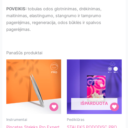
POVEIKIS:
tobulas odos glotninimas, drėkinimas,
maitinimas, elastingumo, stangrumo ir tamprumo
pagerėjimas, regeneracija, odos būklės ir spalvos
pagerėjimas.
Panašūs produktai
IŠPARDUOTA
Pincetas
STALEKS
Instrumentai
Pedikiūras
Staleks
PODODISC
Pincetas Staleks Pro Expert
STALEKS PODODISC PRO