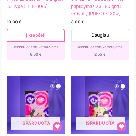
Pro
PRO
10 Type 5 [TE-10/5]
papildymas XS 180 gritų
Expert
papildymas
(50vnt.) [PDF-10-180w]
10
XS
10.00
€
3.00
€
Type
180
5
gritų
Į krepšelį
Daugiau
[TE-
(50vnt.)
10/5]
[PDF-
Registruotiems vartotojams:
Registruotiems vartotojams:
10-
8.50
€
2.55
€
180w]
IŠPARDUOTA
IŠPARDUOTA