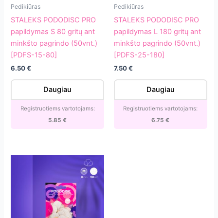
STALEKS
STALEKS
Pedikiūras
Pedikiūras
PODODISC
PODODISC
STALEKS PODODISC PRO
STALEKS PODODISC PRO
PRO
PRO
papildymas S 80 gritų ant
papildymas L 180 gritų ant
papildymas
papildymas
minkšto pagrindo (50vnt.)
minkšto pagrindo (50vnt.)
S
L
[PDFS-15-80]
[PDFS-25-180]
80
180
6.50
€
7.50
€
gritų
gritų
ant
ant
Daugiau
Daugiau
minkšto
minkšto
pagrindo
pagrindo
Registruotiems vartotojams:
Registruotiems vartotojams:
(50vnt.)
(50vnt.)
5.85
€
6.75
€
[PDFS-
[PDFS-
15-
25-
80]
180]