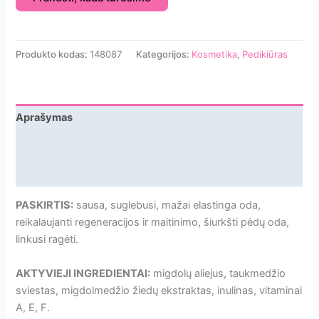
Produkto kodas:
148087
Kategorijos:
Kosmetika
,
Pedikiūras
Aprašymas
Papildoma informacija
Atsiliepimai
PASKIRTIS:
sausa, suglebusi, mažai elastinga oda,
reikalaujanti regeneracijos ir maitinimo, šiurkšti pėdų oda,
linkusi ragėti.
AKTYVIEJI INGREDIENTAI:
migdolų aliejus, taukmedžio
sviestas, migdolmedžio žiedų ekstraktas, inulinas, vitaminai
A, E, F.