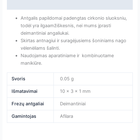
mm
Atsiliepimai
[1010R010-
PRO]
Antgalis papildomai padengtas cirkonio sluoksniu,
todėl yra ilgaamžiškesnis, nei mums įprasti
deimantiniai angaliukai.
Skirtas antnagiui ir suragėjusiems šoniniams nago
vėlenėliams šalinti.
Naudojamas aparatiniame ir kombinuotame
manikiūre.
Svoris
0.05 g
Išmatavimai
10 × 3 × 1 mm
Frezų antgaliai
Deimantiniai
Gamintojas
Afilara