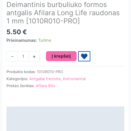
Deimantinis burbuliuko formos
antgalis Afilara Long Life raudonas
1 mm [1010R010-PRO]
5.50
€
Prieinamumas:
Turime
produkto
-
+
Į krepšelį
kiekis:
Deimantinis
Produkto kodas:
1010R010-PRO
burbuliuko
Kategorijos:
Antgaliai frezoms
,
Instrumentai
formos
Prekės ženklas:
Afilara Bits
antgalis
Afilara
Long
Life
Aprašymas
raudonas
Papildoma informacija
1