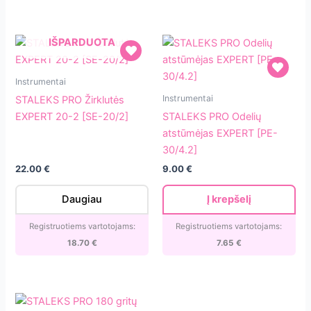
įdėklu
Spurga
[ATC-
IŠPARDUOTA
180]
STALEKS
Instrumentai
PRO
STALEKS
Instrumentai
STALEKS PRO Žirklutės
Žirklutės
PRO
EXPERT 20-2 [SE-20/2]
STALEKS PRO Odelių
EXPERT
Odelių
atstūmėjas EXPERT [PE-
20-
atstūmėjas
30/4.2]
2
EXPERT
22.00
€
9.00
€
[SE-
[PE-
20/2]
30/4.2]
Daugiau
Į krepšelį
Registruotiems vartotojams:
Registruotiems vartotojams:
18.70
€
7.65
€