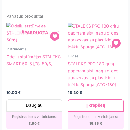
Panašūs produktai
IŠPARDUOTA
Odelių
Instrumentai
atstūmėjas
STALEKS
Dildės
Odelių atstūmėjas STALEKS
STALEKS
PRO
SMART 50-6 [PS-50/6]
STALEKS PRO 180 gritų
SMART
180
papmam sist. nagų dildės
50-
gritų
abrazyvas su plastikiniu
6
papmam
įdėklu Spurga [ATC-180]
[PS-
sist.
10.00
€
18.30
€
50/6]
nagų
dildės
Daugiau
Į krepšelį
abrazyvas
su
Registruotiems vartotojams:
Registruotiems vartotojams:
plastikiniu
8.50
€
15.56
€