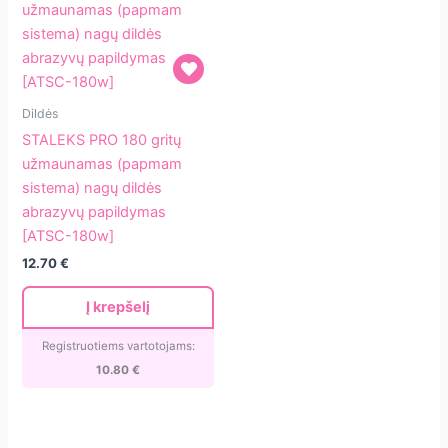
STALEKS
Dildės
PRO
STALEKS PRO 180 gritų
180
užmaunamas (papmam
gritų
sistema) nagų dildės
užmaunamas
abrazyvų papildymas
(papmam
[ATSC-180w]
sistema)
12.70
€
nagų
dildės
Į krepšelį
abrazyvų
papildymas
Registruotiems vartotojams:
[ATSC-
10.80
€
180w]