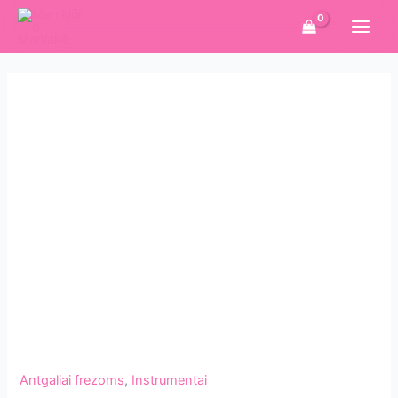
Pereiti
prie
turinio
Antgaliai frezoms
,
Instrumentai