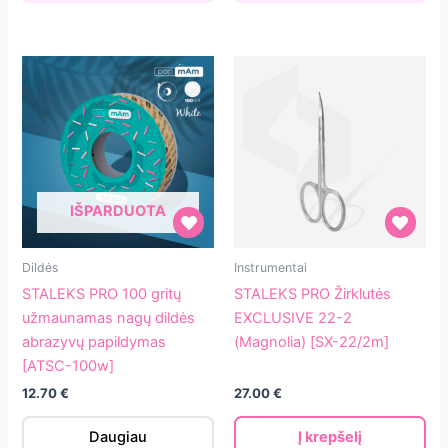
IŠPARDUOTA
STALEKS
STALEKS
Dildės
Instrumentai
PRO
PRO
STALEKS PRO 100 gritų
STALEKS PRO Žirklutės
100
Žirklutės
užmaunamas nagų dildės
EXCLUSIVE 22-2
gritų
EXCLUSIVE
abrazyvų papildymas
(Magnolia) [SX-22/2m]
užmaunamas
22-
[ATSC-100w]
nagų
2
12.70
€
27.00
€
dildės
(Magnolia)
abrazyvų
[SX-
Daugiau
Į krepšelį