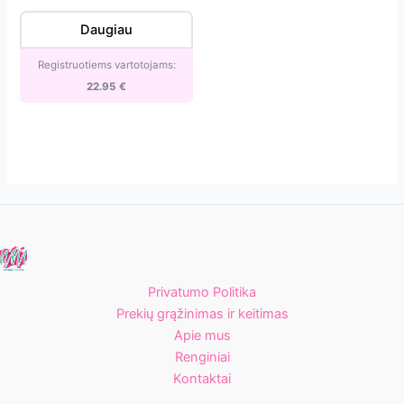
(Magnolia)
Daugiau
[SX-
22/1m]
Registruotiems vartotojams:
22.95
€
Privatumo Politika
Prekių grąžinimas ir keitimas
Apie mus
Renginiai
Kontaktai