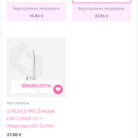
papildymas
22/2m]
[ATSC-
Registruotiems vartotojams:
Registruotiems vartotojams:
100w]
10.80
€
22.95
€
IŠPARDUOTA
STALEKS
Instrumentai
PRO
STALEKS PRO Žirklutės
Žirklutės
EXCLUSIVE 22-1
EXCLUSIVE
(Magnolia) [SX-22/1m]
22-
27.00
€
1