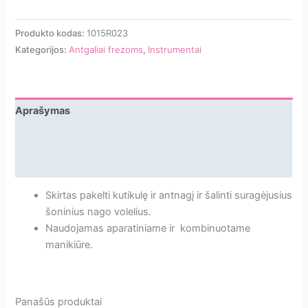
Produkto kodas:
1015R023
Kategorijos:
Antgaliai frezoms
,
Instrumentai
Aprašymas
Papildoma informacija
Atsiliepimai
Skirtas pakelti kutikulę ir antnagį ir šalinti suragėjusius
šoninius nago volelius.
Naudojamas aparatiniame ir kombinuotame
manikiūre.
Panašūs produktai