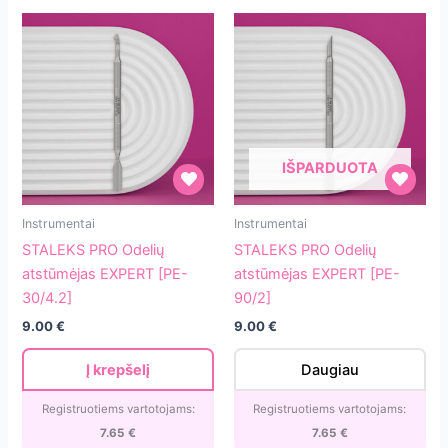
IŠPARDUOTA
STALEKS
STALEKS
Instrumentai
Instrumentai
PRO
PRO
STALEKS PRO Odelių
STALEKS PRO Odelių
Odelių
Odelių
atstūmėjas EXPERT [PE-
atstūmėjas EXPERT [PE-
atstūmėjas
atstūmėjas
30/4.2]
90/2]
EXPERT
EXPERT
9.00
€
9.00
€
[PE-
[PE-
30/4.2]
90/2]
Į krepšelį
Daugiau
Registruotiems vartotojams:
Registruotiems vartotojams:
7.65
€
7.65
€