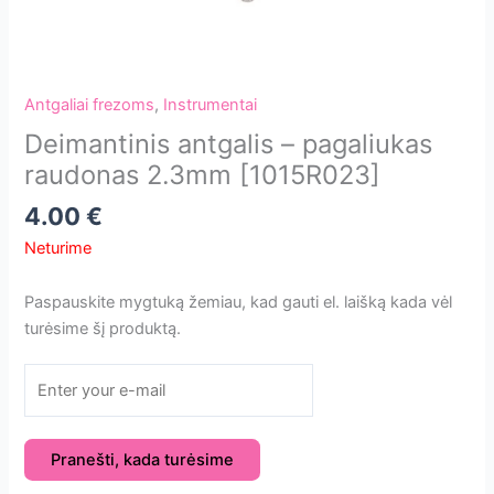
Antgaliai frezoms
,
Instrumentai
Deimantinis antgalis – pagaliukas
raudonas 2.3mm [1015R023]
4.00
€
Neturime
Paspauskite mygtuką žemiau, kad gauti el. laišką kada vėl
turėsime šį produktą.
Pranešti, kada turėsime