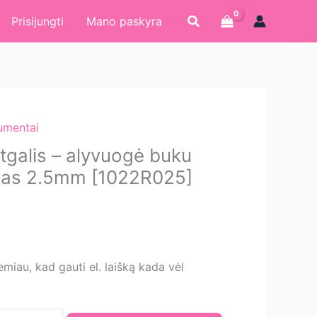
Paieška
Prisijungti
Mano paskyra
rumentai
tgalis – alyvuogė buku
nas 2.5mm [1022R025]
iau, kad gauti el. laišką kada vėl