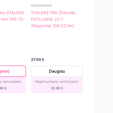
EXCLUSIVE
Instrumentai
22-
ams STALEKS
STALEKS PRO Žirklutės
1
 mm [NS-70-
EXCLUSIVE 22-1
(Magnolia)
(Magnolia) [SX-22/1m]
[SX-
22/1m]
27.00
€
epšelį
Daugiau
s vartotojams:
Registruotiems vartotojams:
.30
€
22.95
€