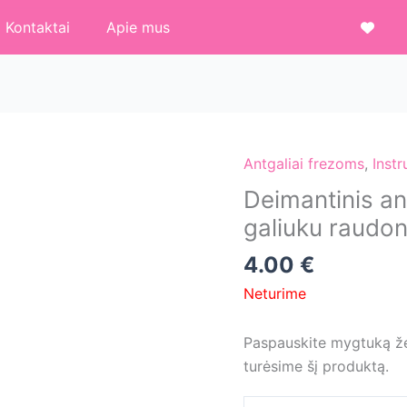
Kontaktai
Apie mus
Antgaliai frezoms
,
Inst
Deimantinis an
galiuku raudo
4.00
€
Neturime
Paspauskite mygtuką žem
turėsime šį produktą.