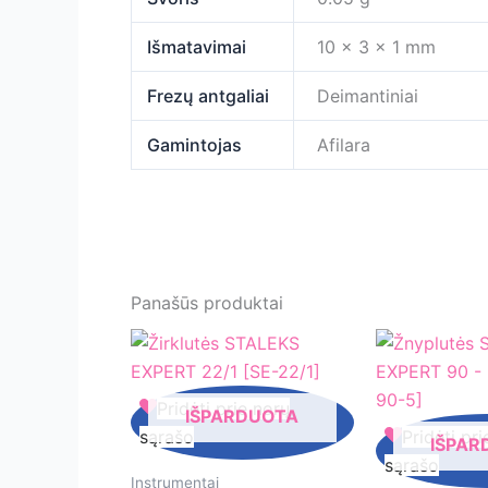
Išmatavimai
10 × 3 × 1 mm
Frezų antgaliai
Deimantiniai
Gamintojas
Afilara
Panašūs produktai
Žirklutės
Pridėti prie norų
IŠPARDUOTA
STALEKS
Žnyplutės
sąrašo
Pridėti pri
IŠPAR
EXPERT
STALEKS
sąrašo
22/1
EXPERT
Instrumentai