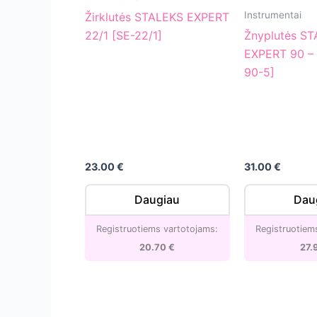
[SE-
90
Instrumentai
Žirklutės STALEKS EXPERT
22/1]
–
22/1 [SE-22/1]
Žnyplutės S
5
EXPERT 90 –
mm
90-5]
[NE-
90-
5]
23.00
€
31.00
€
Daugiau
Dau
Registruotiems vartotojams:
Registruotiem
20.70
€
27.