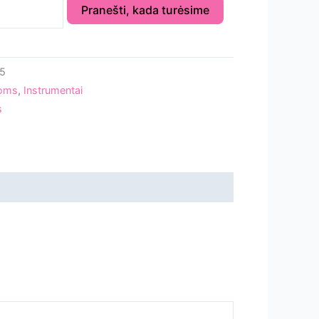
Pranešti, kada turėsime
5
zoms
,
Instrumentai
s