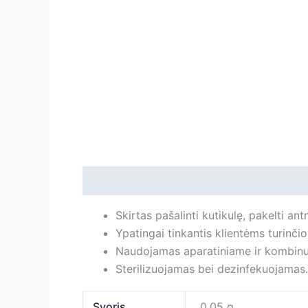
Aprašymas
Papildoma informacija
Ats
Skirtas pašalinti kutikulę, pakelti antn
Ypatingai tinkantis klientėms turinčio
Naudojamas aparatiniame ir kombin
Sterilizuojamas bei dezinfekuojamas.
Svoris
0.05 g