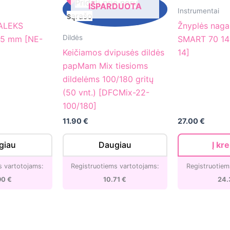
Pridėti prie norų
IŠPARDUOTA
dvipusės
SMART
Instrumentai
sąrašo
dildės
70
TALEKS
Žnyplės nag
papMam
14
Dildės
 5 mm [NE-
SMART 70 14
Mix
mm
Keičiamos dvipusės dildės
14]
tiesioms
[NS-
papMam Mix tiesioms
dildelėms
70-
dildelėms 100/180 gritų
100/180
14]
(50 vnt.) [DFCMix-22-
gritų
100/180]
(50
11.90
€
27.00
€
vnt.)
[DFCMix-
giau
Daugiau
Į kr
22-
s vartotojams:
Registruotiems vartotojams:
Registruotiem
100/180]
90
€
10.71
€
24