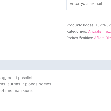
Produkto kodas:
1022R02
Kategorijos:
Antgaliai fre
Prekės ženklas:
Afilara Bit
iliepimai
agį bei jį pašalinti.
ms jautrias ir plonas odeles.
uotame manikiūre.