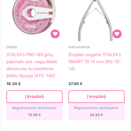
STALEKS
Žnyplės
Dildės
Instrumentai
PRO
nagams
STALEKS PRO 180 gritų
Žnyplės nagams STALEKS
180
STALEKS
papmam sist. nagų dildės
SMART 70 14 mm [NS-70-
gritų
SMART
abrazyvas su plastikiniu
14]
papmam
70
įdėklu Spurga [ATC-180]
sist.
14
18.30
€
27.00
€
nagų
mm
dildės
[NS-
Į krepšelį
Į krepšelį
abrazyvas
70-
su
14]
Registruotiems vartotojams:
Registruotiems vartotojams:
plastikiniu
15.56
€
24.30
€
įdėklu
Spurga