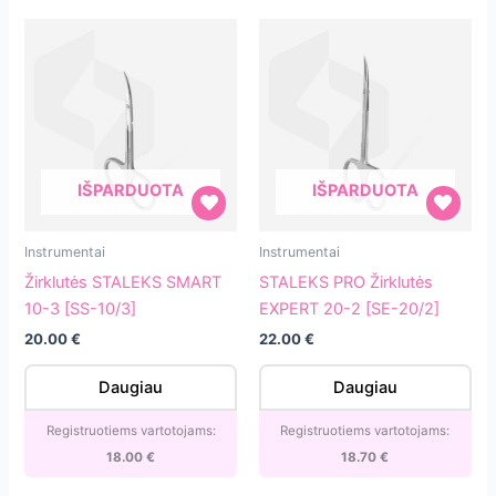
[ATC-
180]
IŠPARDUOTA
IŠPARDUOTA
Žirklutės
STALEKS
Instrumentai
Instrumentai
STALEKS
PRO
Žirklutės STALEKS SMART
STALEKS PRO Žirklutės
SMART
Žirklutės
10-3 [SS-10/3]
EXPERT 20-2 [SE-20/2]
10-
EXPERT
20.00
€
22.00
€
3
20-
[SS-
2
Daugiau
Daugiau
10/3]
[SE-
20/2]
Registruotiems vartotojams:
Registruotiems vartotojams:
18.00
€
18.70
€