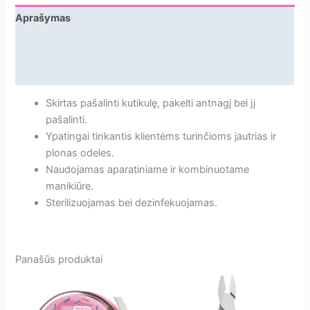
galiuku
Aprašymas
mėlynas
Papildoma informacija
2.3mm
[1022B023]
Atsiliepimai
Skirtas pašalinti kutikulę, pakelti antnagį bei jį
pašalinti.
Ypatingai tinkantis klientėms turinčioms jautrias ir
plonas odeles.
Naudojamas aparatiniame ir kombinuotame
manikiūre.
Sterilizuojamas bei dezinfekuojamas.
Panašūs produktai