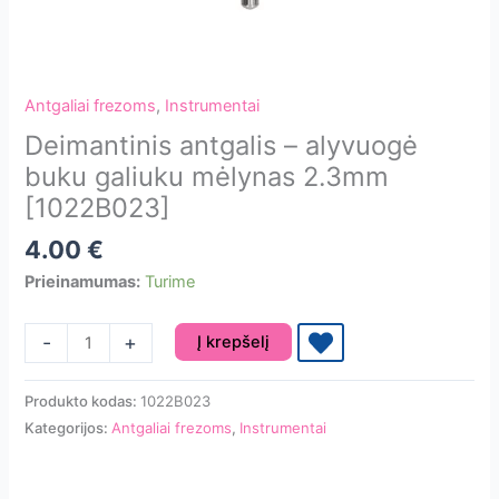
Antgaliai frezoms
,
Instrumentai
Deimantinis antgalis – alyvuogė
buku galiuku mėlynas 2.3mm
[1022B023]
4.00
€
Prieinamumas:
Turime
produkto
-
+
Į krepšelį
kiekis:
Deimantinis
Produkto kodas:
1022B023
antgalis
Kategorijos:
Antgaliai frezoms
,
Instrumentai
-
alyvuogė
buku