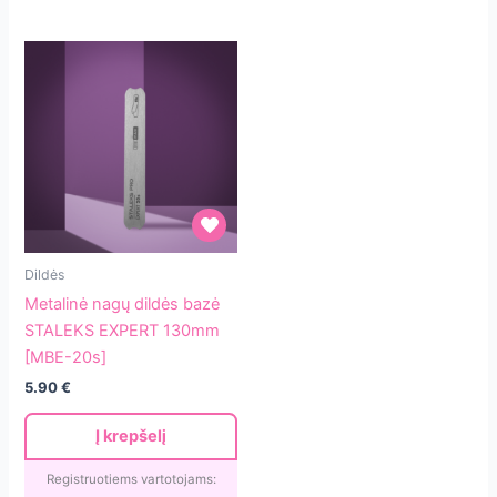
Metalinė
Dildės
nagų
Metalinė nagų dildės bazė
dildės
STALEKS EXPERT 130mm
bazė
[MBE-20s]
STALEKS
5.90
€
EXPERT
130mm
Į krepšelį
[MBE-
20s]
Registruotiems vartotojams: