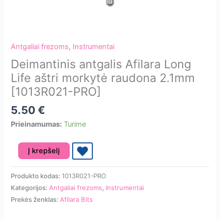
Antgaliai frezoms
,
Instrumentai
Deimantinis antgalis Afilara Long
Life aštri morkytė raudona 2.1mm
[1013R021-PRO]
5.50
€
Prieinamumas:
Turime
produkto
Į krepšelį
kiekis:
Deimantinis
Produkto kodas:
1013R021-PRO
antgalis
Kategorijos:
Antgaliai frezoms
,
Instrumentai
Afilara
Prekės ženklas:
Afilara Bits
Long
Life