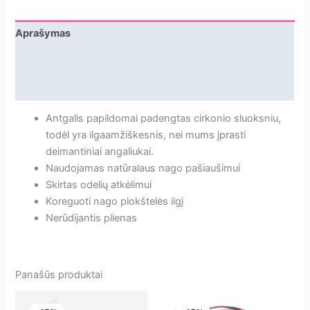
aštri
morkytė
Aprašymas
raudona
Papildoma informacija
2.1mm
[1013R021-
Atsiliepimai
PRO]
Antgalis papildomai padengtas cirkonio sluoksniu,
todėl yra ilgaamžiškesnis, nei mums įprasti
deimantiniai angaliukai.
Naudojamas natūralaus nago pašiaušimui
Skirtas odelių atkėlimui
Koreguoti nago plokštelės ilgį
Nerūdijantis plienas
Panašūs produktai