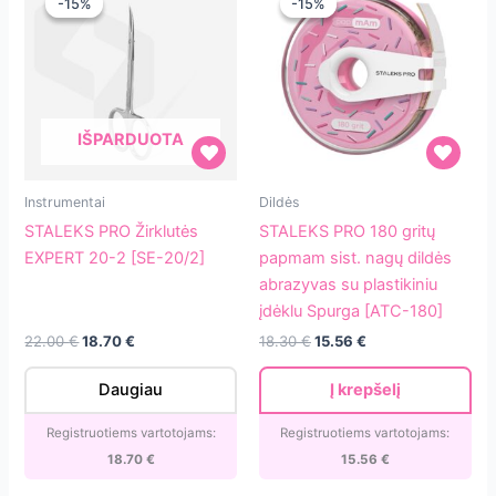
-15%
-15%
-15%
-15%
IŠPARDUOTA
STALEKS
STALEKS
Instrumentai
Dildės
PRO
PRO
STALEKS PRO Žirklutės
STALEKS PRO 180 gritų
Žirklutės
180
EXPERT 20-2 [SE-20/2]
papmam sist. nagų dildės
EXPERT
gritų
abrazyvas su plastikiniu
20-
papmam
įdėklu Spurga [ATC-180]
2
sist.
Original
Current
Original
Current
22.00
€
18.70
€
18.30
€
15.56
€
[SE-
nagų
price
price
price
price
20/2]
dildės
was:
is:
was:
is:
Daugiau
Į krepšelį
22.00 €.
18.70 €.
18.30 €.
15.56 €.
abrazyvas
su
Registruotiems vartotojams:
Registruotiems vartotojams:
plastikiniu
18.70
€
15.56
€
įdėklu