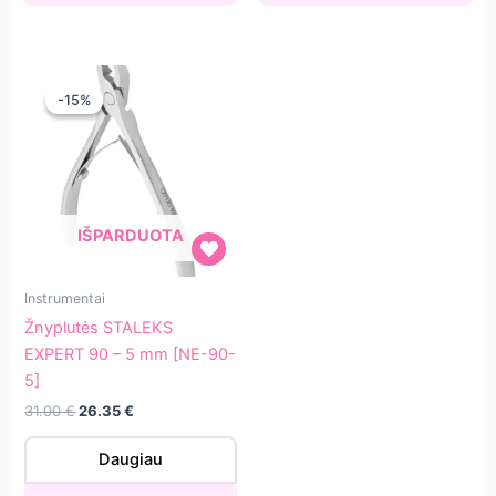
-15%
-15%
IŠPARDUOTA
Žnyplutės
Instrumentai
STALEKS
Žnyplutės STALEKS
EXPERT
EXPERT 90 – 5 mm [NE-90-
90
5]
–
Original
Current
31.00
€
26.35
€
5
price
price
mm
was:
is:
Daugiau
31.00 €.
26.35 €.
[NE-