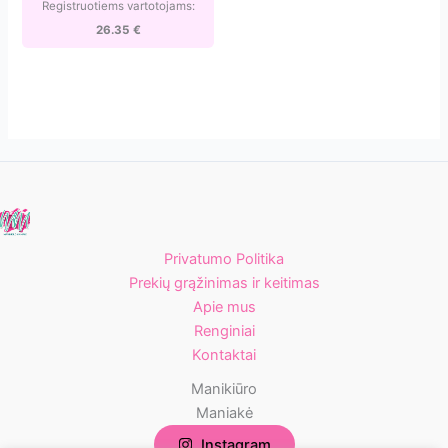
90-
Registruotiems vartotojams:
5]
26.35
€
Privatumo Politika
Prekių grąžinimas ir keitimas
Apie mus
Renginiai
Kontaktai
Manikiūro
Maniakė
Instagram