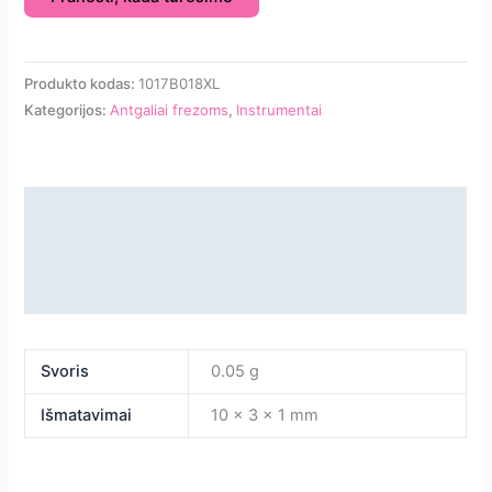
Produkto kodas:
1017B018XL
Kategorijos:
Antgaliai frezoms
,
Instrumentai
Aprašymas
Papildoma informacija
Atsiliepimai
Svoris
0.05 g
Išmatavimai
10 × 3 × 1 mm