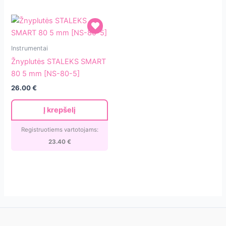
Žnyplutės
Instrumentai
STALEKS
Žnyplutės STALEKS SMART
SMART
80 5 mm [NS-80-5]
80
26.00
€
5
mm
Į krepšelį
[NS-
80-
Registruotiems vartotojams:
5]
23.40
€