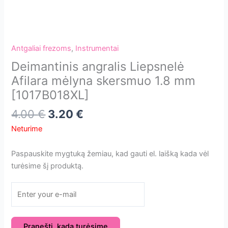
Antgaliai frezoms
,
Instrumentai
Deimantinis angralis Liepsnelė
Afilara mėlyna skersmuo 1.8 mm
[1017B018XL]
4.00
€
3.20
€
Neturime
Paspauskite mygtuką žemiau, kad gauti el. laišką kada vėl
turėsime šį produktą.
Pranešti, kada turėsime