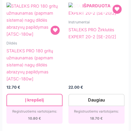
IŠPARDUOTA
STALEKS
Instrumentai
PRO
STALEKS PRO Žirklutės
Žirklutės
EXPERT 20-2 [SE-20/2]
STALEKS
EXPERT
Dildės
PRO
20-
STALEKS PRO 180 gritų
180
2
užmaunamas (papmam
gritų
[SE-
sistema) nagų dildės
užmaunamas
20/2]
abrazyvų papildymas
(papmam
[ATSC-180w]
sistema)
12.70
€
22.00
€
nagų
dildės
Į krepšelį
Daugiau
abrazyvų
papildymas
Registruotiems vartotojams:
Registruotiems vartotojams:
[ATSC-
10.80
€
18.70
€
180w]