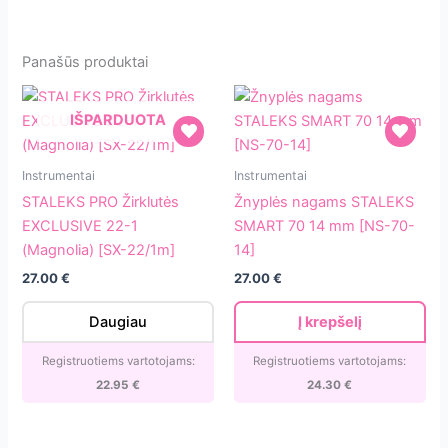
Panašūs produktai
IŠPARDUOTA
STALEKS
Žnyplės
Instrumentai
Instrumentai
PRO
nagams
STALEKS PRO Žirklutės
Žnyplės nagams STALEKS
Žirklutės
STALEKS
EXCLUSIVE 22-1
SMART 70 14 mm [NS-70-
EXCLUSIVE
SMART
(Magnolia) [SX-22/1m]
14]
22-
70
27.00
€
27.00
€
1
14
(Magnolia)
mm
Daugiau
Į krepšelį
[SX-
[NS-
22/1m]
70-
Registruotiems vartotojams:
Registruotiems vartotojams:
14]
22.95
€
24.30
€