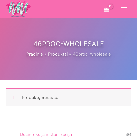
Pereiti
prie
turinio
46PROC-WHOLESALE
Pradinis
Produktai
46proc-wholesale
Produktų nerasta.
3
Dezinfekcija ir sterilizacija
36