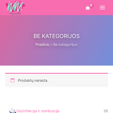
Pereiti
prie
turinio
BE KATEGORIJOS
Pradinis
Be kategorijos
Produktų nerasta.
3
Dezinfekcija ir sterilizacija
36